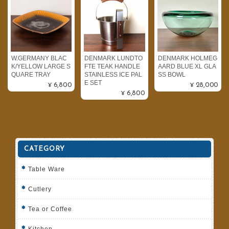
W.GERMANY BLAC
DENMARK LUNDTO
DENMARK HOLMEG
K/YELLOW LARGE S
FTE TEAK HANDLE
AARD BLUE XL GLA
QUARE TRAY
STAINLESS ICE PAL
SS BOWL
E SET
¥6,800
¥28,000
¥6,800
CATEGORY
Table Ware
Cutlery
Tea or Coffee
Kitchen