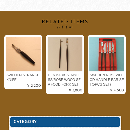
RELATED ITEMS
おすすめ
SWEDEN STRANGE
DENMARK STAINLE
SWEDEN ROSEWO
KNIFE
SS/ROSE WOOD SE
OD HANDLE BAR SE
A FOOD FORK SET
T(5PCS SET)
¥2,200
¥3,800
¥4,800
CATEGORY