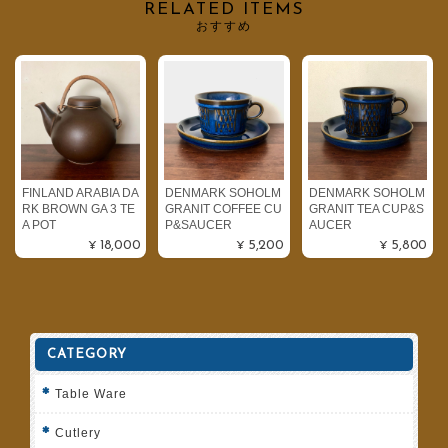
RELATED ITEMS
おすすめ
FINLAND ARABIA DA
DENMARK SOHOLM
DENMARK SOHOLM
RK BROWN GA 3 TE
GRANIT COFFEE CU
GRANIT TEA CUP&S
A POT
P&SAUCER
AUCER
¥18,000
¥5,200
¥5,800
CATEGORY
Table Ware
Cutlery