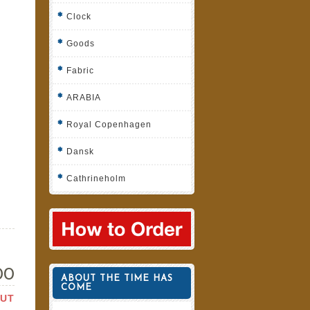
Clock
Goods
Fabric
ARABIA
Royal Copenhagen
Dansk
Cathrineholm
00
ABOUT THE TIME HAS
COME
OUT