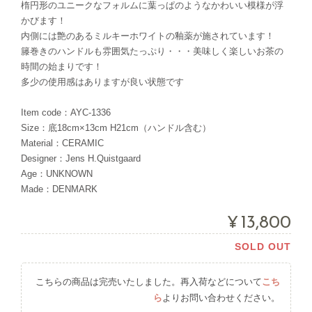
楕円形のユニークなフォルムに葉っぱのようなかわいい模様が浮
かびます！
内側には艶のあるミルキーホワイトの釉薬が施されています！
籐巻きのハンドルも雰囲気たっぷり・・・美味しく楽しいお茶の
時間の始まりです！
多少の使用感はありますが良い状態です
Item code：AYC-1336
Size：底18cm×13cm H21cm（ハンドル含む）
Material：CERAMIC
Designer：Jens H.Quistgaard
Age：UNKNOWN
Made：DENMARK
¥13,800
SOLD OUT
こちらの商品は完売いたしました。再入荷などについて
こち
ら
よりお問い合わせください。