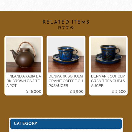
RELATED ITEMS
おすすめ
FINLAND ARABIA DA
DENMARK SOHOLM
DENMARK SOHOLM
RK BROWN GA 3 TE
GRANIT COFFEE CU
GRANIT TEA CUP&S
A POT
P&SAUCER
AUCER
¥18,000
¥5,200
¥5,800
CATEGORY