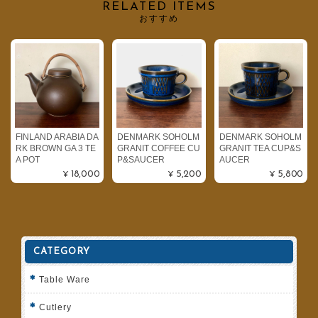
RELATED ITEMS
おすすめ
FINLAND ARABIA DA
DENMARK SOHOLM
DENMARK SOHOLM
RK BROWN GA 3 TE
GRANIT COFFEE CU
GRANIT TEA CUP&S
A POT
P&SAUCER
AUCER
¥18,000
¥5,200
¥5,800
CATEGORY
Table Ware
Cutlery