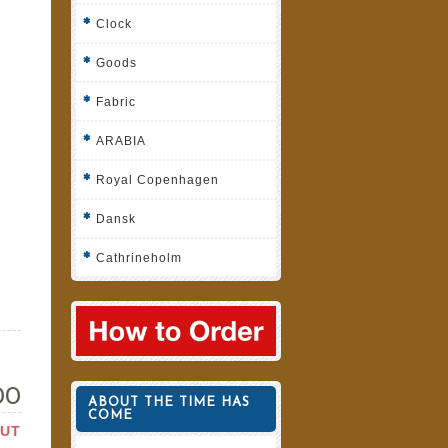
Clock
Goods
Fabric
ARABIA
Royal Copenhagen
Dansk
Cathrineholm
00
ABOUT THE TIME HAS
COME
OUT