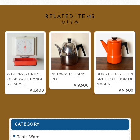
RELATED ITEMS
おすすめ
W.GERMANY NILSJ
NORWAY POLARIS
BURNT ORANGE EN
OHAN WALL HANGI
POT
AMEL POT FROM DE
NG SCALE
NMARK
¥9,800
¥3,800
¥9,800
CATEGORY
Table Ware