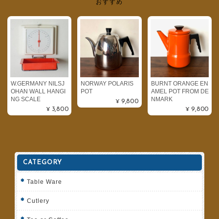
おすすめ
W.GERMANY NILSJ
NORWAY POLARIS
BURNT ORANGE EN
OHAN WALL HANGI
POT
AMEL POT FROM DE
NG SCALE
NMARK
¥9,800
¥3,800
¥9,800
CATEGORY
Table Ware
Cutlery