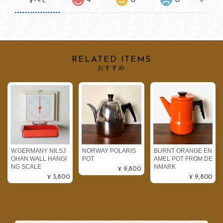
RELATED ITEMS
おすすめ
W.GERMANY NILSJ
NORWAY POLARIS
BURNT ORANGE EN
OHAN WALL HANGI
POT
AMEL POT FROM DE
NG SCALE
NMARK
¥9,800
¥3,800
¥9,800