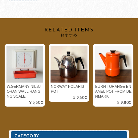
RELATED ITEMS
おすすめ
W.GERMANY NILSJ
NORWAY POLARIS
BURNT ORANGE EN
OHAN WALL HANGI
POT
AMEL POT FROM DE
NG SCALE
NMARK
¥9,800
¥3,800
¥9,800
CATEGORY