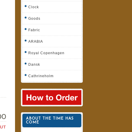
Clock
Goods
Fabric
ARABIA
Royal Copenhagen
Dansk
Cathrineholm
00
ABOUT THE TIME HAS
COME
OUT