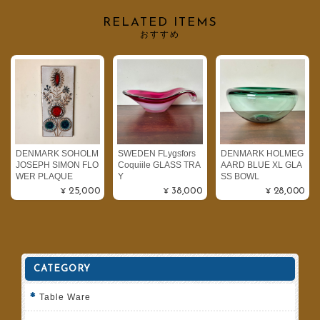
RELATED ITEMS
おすすめ
DENMARK SOHOLM
SWEDEN FLygsfors
DENMARK HOLMEG
JOSEPH SIMON FLO
Coquiile GLASS TRA
AARD BLUE XL GLA
WER PLAQUE
Y
SS BOWL
¥25,000
¥38,000
¥28,000
CATEGORY
Table Ware