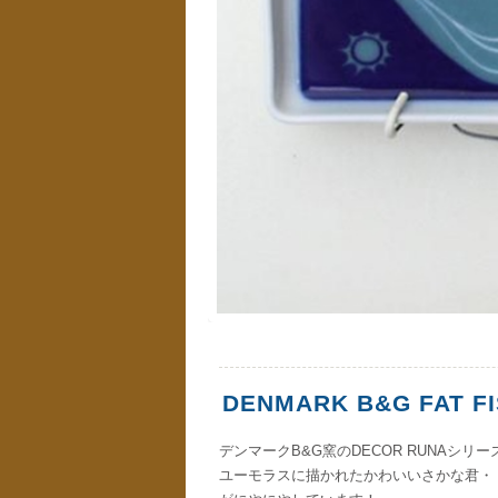
DENMARK B&G FAT F
デンマークB&G窯のDECOR RUNAシリ
ユーモラスに描かれたかわいいさかな君・