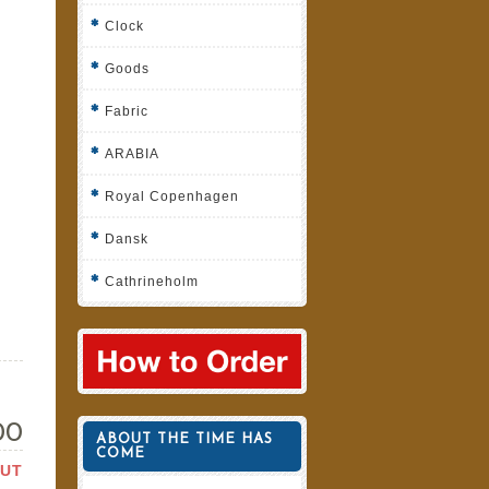
Clock
Goods
Fabric
ARABIA
Royal Copenhagen
Dansk
Cathrineholm
00
ABOUT THE TIME HAS
COME
OUT