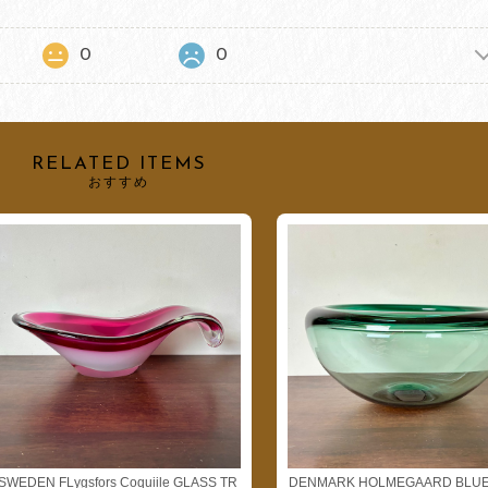
0
0
RELATED ITEMS
おすすめ
SWEDEN FLygsfors Coquiile GLASS TR
DENMARK HOLMEGAARD BLUE