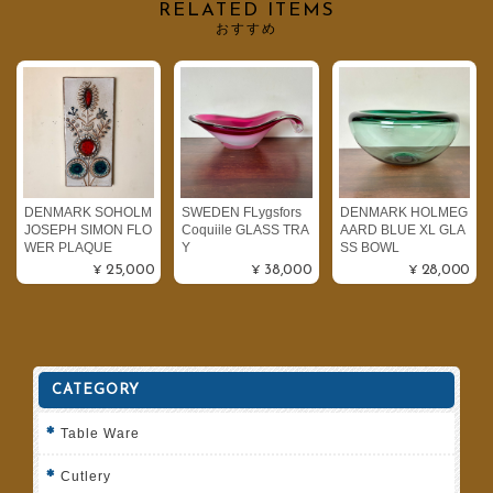
RELATED ITEMS
おすすめ
DENMARK SOHOLM
SWEDEN FLygsfors
DENMARK HOLMEG
JOSEPH SIMON FLO
Coquiile GLASS TRA
AARD BLUE XL GLA
WER PLAQUE
Y
SS BOWL
¥25,000
¥38,000
¥28,000
CATEGORY
Table Ware
Cutlery