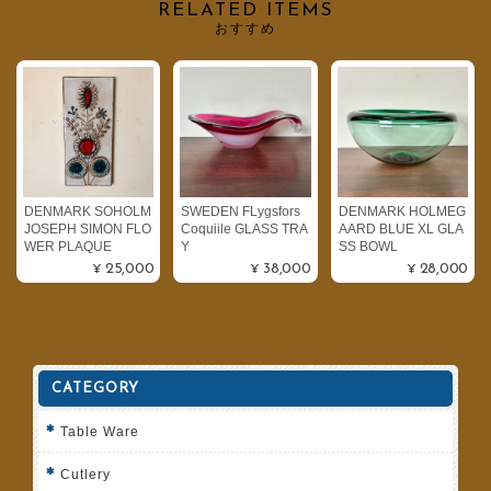
RELATED ITEMS
おすすめ
DENMARK SOHOLM
SWEDEN FLygsfors
DENMARK HOLMEG
JOSEPH SIMON FLO
Coquiile GLASS TRA
AARD BLUE XL GLA
WER PLAQUE
Y
SS BOWL
¥25,000
¥38,000
¥28,000
CATEGORY
Table Ware
Cutlery