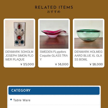
RELATED ITEMS
おすすめ
DENMARK SOHOLM
SWEDEN FLygsfors
DENMARK HOLMEG
JOSEPH SIMON FLO
Coquiile GLASS TRA
AARD BLUE XL GLA
WER PLAQUE
Y
SS BOWL
¥25,000
¥38,000
¥28,000
CATEGORY
Table Ware