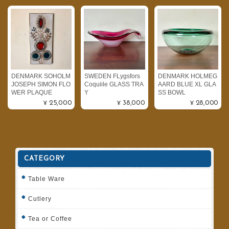
DENMARK SOHOLM
SWEDEN FLygsfors
DENMARK HOLMEG
JOSEPH SIMON FLO
Coquiile GLASS TRA
AARD BLUE XL GLA
WER PLAQUE
Y
SS BOWL
¥25,000
¥38,000
¥28,000
CATEGORY
Table Ware
Cutlery
Tea or Coffee