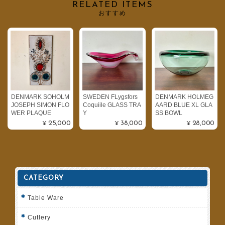
RELATED ITEMS
おすすめ
DENMARK SOHOLM
SWEDEN FLygsfors
DENMARK HOLMEG
JOSEPH SIMON FLO
Coquiile GLASS TRA
AARD BLUE XL GLA
WER PLAQUE
Y
SS BOWL
¥25,000
¥38,000
¥28,000
CATEGORY
Table Ware
Cutlery