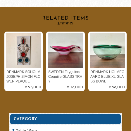
RELATED ITEMS
おすすめ
DENMARK SOHOLM
SWEDEN FLygsfors
DENMARK HOLMEG
JOSEPH SIMON FLO
Coquiile GLASS TRA
AARD BLUE XL GLA
WER PLAQUE
Y
SS BOWL
¥25,000
¥38,000
¥28,000
CATEGORY
Table Ware