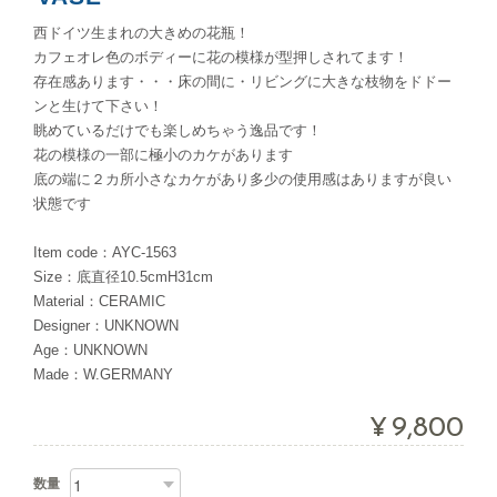
西ドイツ生まれの大きめの花瓶！
カフェオレ色のボディーに花の模様が型押しされてます！
存在感あります・・・床の間に・リビングに大きな枝物をドドー
ンと生けて下さい！
眺めているだけでも楽しめちゃう逸品です！
花の模様の一部に極小のカケがあります
底の端に２カ所小さなカケがあり多少の使用感はありますが良い
状態です
Item code：AYC-1563
Size：底直径10.5cmH31cm
Material：CERAMIC
Designer：UNKNOWN
Age：UNKNOWN
Made：W.GERMANY
¥9,800
数量