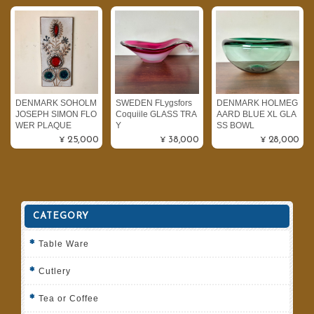
DENMARK SOHOLM
SWEDEN FLygsfors
DENMARK HOLMEG
JOSEPH SIMON FLO
Coquiile GLASS TRA
AARD BLUE XL GLA
WER PLAQUE
Y
SS BOWL
¥25,000
¥38,000
¥28,000
CATEGORY
Table Ware
Cutlery
Tea or Coffee