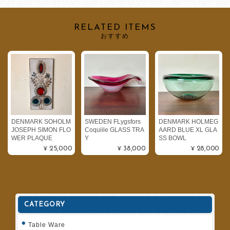
RELATED ITEMS
おすすめ
DENMARK SOHOLM
SWEDEN FLygsfors
DENMARK HOLMEG
JOSEPH SIMON FLO
Coquiile GLASS TRA
AARD BLUE XL GLA
WER PLAQUE
Y
SS BOWL
¥25,000
¥38,000
¥28,000
CATEGORY
Table Ware