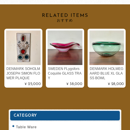
RELATED ITEMS
おすすめ
DENMARK SOHOLM
SWEDEN FLygsfors
DENMARK HOLMEG
JOSEPH SIMON FLO
Coquiile GLASS TRA
AARD BLUE XL GLA
WER PLAQUE
Y
SS BOWL
¥25,000
¥38,000
¥28,000
CATEGORY
Table Ware