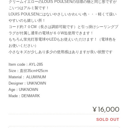
クリームイエローのLOUIS POULSENの琺瑯の物と同じ形ですが
こいつはアルミ製です！
LOUIS POULSENにはないやさしいかわいい色・・・軽くて扱い
やすいのも嬉しい所！
コード約７０CM（長さは調節可能です）と引っ掛けシーリングプ
ラグが付属し通常の電球が６０W迄使用できます！
もちろん蛍光灯形電球やLEDもお使えいただけます！（電球色を
お使いください）
小さなキズが少しあり多少の使用感はありますが良い状態です
Item code：AYL-285
Size：直径35cmH25cm
Material： ALUMINUM
Designer：UNKNOWN
Age：UNKNOWN
Made：DENMARK
¥16,000
SOLD OUT