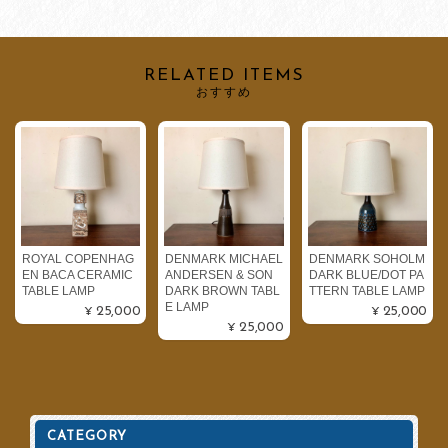
RELATED ITEMS
おすすめ
ROYAL COPENHAG
DENMARK MICHAEL
DENMARK SOHOLM
EN BACA CERAMIC
ANDERSEN & SON
DARK BLUE/DOT PA
TABLE LAMP
DARK BROWN TABL
TTERN TABLE LAMP
E LAMP
¥25,000
¥25,000
¥25,000
CATEGORY