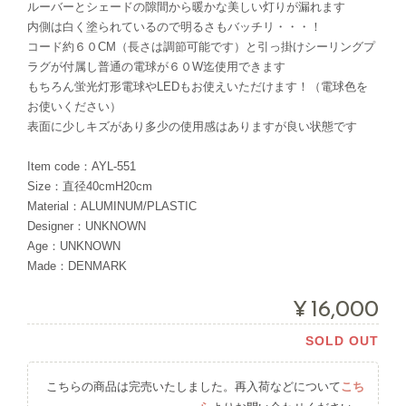
ルーバーとシェードの隙間から暖かな美しい灯りが漏れます
内側は白く塗られているので明るさもバッチリ・・・！
コード約６０CM（長さは調節可能です）と引っ掛けシーリングプ
ラグが付属し普通の電球が６０W迄使用できます
もちろん蛍光灯形電球やLEDもお使えいただけます！（電球色を
お使いください）
表面に少しキズがあり多少の使用感はありますが良い状態です
Item code：AYL-551
Size：直径40cmH20cm
Material：ALUMINUM/PLASTIC
Designer：UNKNOWN
Age：UNKNOWN
Made：DENMARK
¥16,000
SOLD OUT
こちらの商品は完売いたしました。再入荷などについて
こち