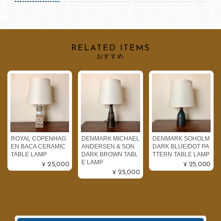
RELATED ITEMS
おすすめ
ROYAL COPENHAG
DENMARK MICHAEL
DENMARK SOHOLM
EN BACA CERAMIC
ANDERSEN & SON
DARK BLUE/DOT PA
TABLE LAMP
DARK BROWN TABL
TTERN TABLE LAMP
E LAMP
¥25,000
¥25,000
¥25,000