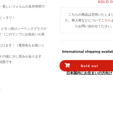
SOLD 
・美しいフォルムの名作照明で
こちらの商品は完売いたしま
ピッタリ！
た。再入荷などについて
こちら
りお問い合わせください
）と引っ掛けシーリングプラグが
！（このランプにお似合いの直
ただけます！（電球色をお使いく
International shipping availa
ドの端に少し歪みがあります
状態です
Sold out
日本国内にお住まいの方向け
p