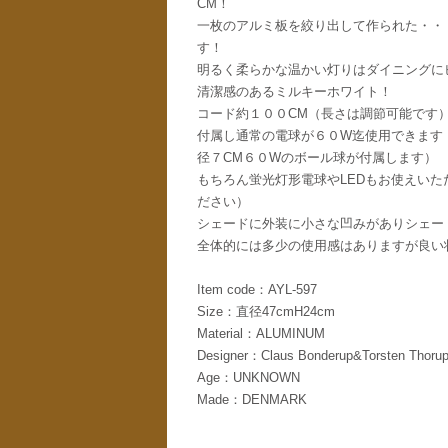
CM！
一枚のアルミ板を絞り出して作られた・・
す！
明るく柔らかな温かい灯りはダイニングに
清潔感のあるミルキーホワイト！
コード約１００CM（長さは調節可能です
付属し通常の電球が６０W迄使用できます
径７CM６０Wのボール球が付属します）
もちろん蛍光灯形電球やLEDもお使えい
ださい）
シェードに外装に小さな凹みがありシェー
全体的には多少の使用感はありますが良い
Item code：AYL-597
Size：直径47cmH24cm
Material：ALUMINUM
Designer：Claus Bonderup&Torsten Thoru
Age：UNKNOWN
Made：DENMARK