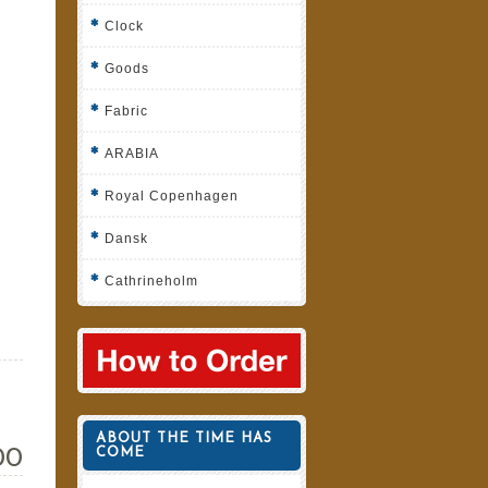
Clock
Goods
Fabric
ARABIA
Royal Copenhagen
Dansk
Cathrineholm
ABOUT THE TIME HAS
00
COME