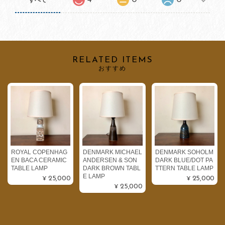
RELATED ITEMS
おすすめ
ROYAL COPENHAG
DENMARK MICHAEL
DENMARK SOHOLM
EN BACA CERAMIC
ANDERSEN & SON
DARK BLUE/DOT PA
TABLE LAMP
DARK BROWN TABL
TTERN TABLE LAMP
E LAMP
¥25,000
¥25,000
¥25,000