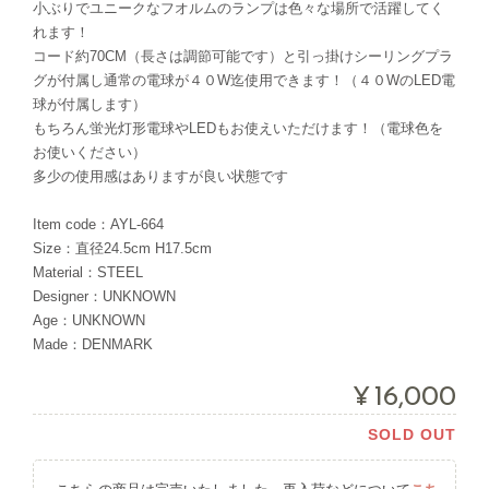
小ぶりでユニークなフオルムのランプは色々な場所で活躍してく
れます！
コード約70CM（長さは調節可能です）と引っ掛けシーリングプラ
グが付属し通常の電球が４０W迄使用できます！（４０WのLED電
球が付属します）
もちろん蛍光灯形電球やLEDもお使えいただけます！（電球色を
お使いください）
多少の使用感はありますが良い状態です
Item code：AYL-664
Size：直径24.5cm H17.5cm
Material：STEEL
Designer：UNKNOWN
Age：UNKNOWN
Made：DENMARK
¥16,000
SOLD OUT