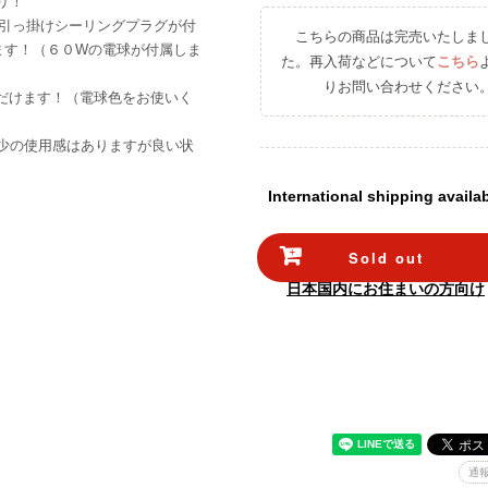
リ！
と引っ掛けシーリングプラグが付
こちらの商品は完売いたしま
ます！（６０Wの電球が付属しま
た。再入荷などについて
こちら
りお問い合わせください
ただけます！（電球色をお使いく
少の使用感はありますが良い状
International shipping availa
Sold out
日本国内にお住まいの方向け
通