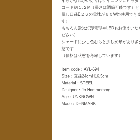
柔らかな温かい灯りはダイニングにピッタ
コード約１.２M（長さは調節可能です）
属し口径E２６の電球が６０W迄使用でき
す）
もちろん蛍光灯形電球やLEDもお使えい
ださい）
シェードに少し色むらと少し変形があり多
態です
（価格は状態を考慮しています）
Item code：AYL-694
Size：直径24cmH16.5cm
Material：STEEL
Designer：Jo Hammerborg
Age：UNKNOWN
Made：DENMARK