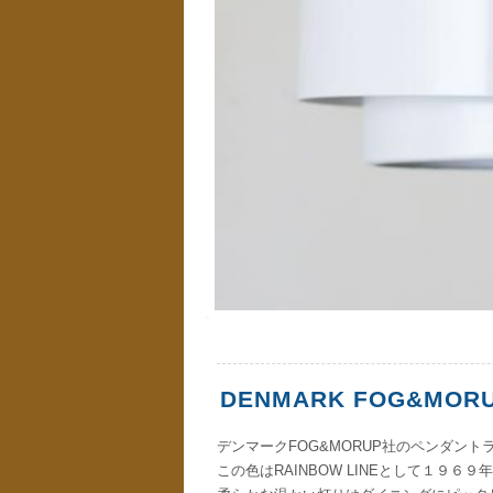
DENMARK FOG&MORU
デンマークFOG&MORUP社のペンダント
この色はRAINBOW LINEとして１９６