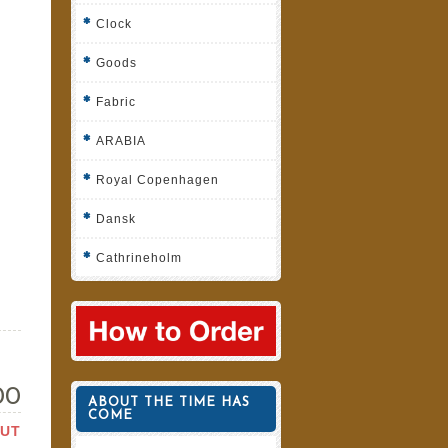
Clock
Goods
Fabric
ARABIA
Royal Copenhagen
Dansk
Cathrineholm
00
ABOUT THE TIME HAS
COME
OUT