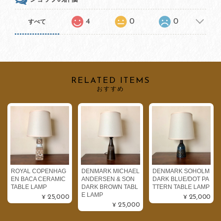
4
0
0
すべて
RELATED ITEMS
おすすめ
ROYAL COPENHAG
DENMARK MICHAEL
DENMARK SOHOLM
EN BACA CERAMIC
ANDERSEN & SON
DARK BLUE/DOT PA
TABLE LAMP
DARK BROWN TABL
TTERN TABLE LAMP
E LAMP
¥25,000
¥25,000
¥25,000