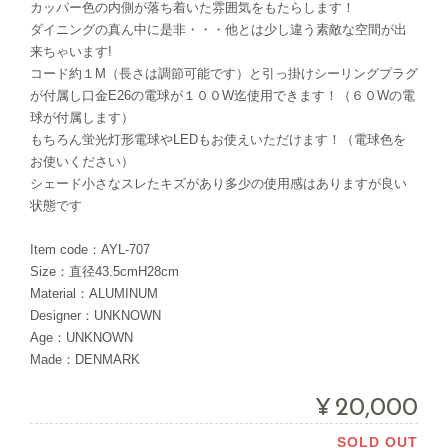
カッパー色の内側が落ち着いた雰囲気をもたらします！
ダイニングの真ん中に是非・・・他とは少し違う素敵な空間が出
来ちゃいます!
コード約１M（長さは調節可能です）と引っ掛けシーリングプラグ
が付属し口金E26の電球が１００W迄使用できます！（６０Wの電
球が付属します）
もちろん蛍光灯形電球やLEDもお使えいただけます！（電球色を
お使いください）
シェード小さなスレたキズがあり多少の使用感はありますが良い
状態です
Item code：AYL-707
Size：直径43.5cmH28cm
Material：ALUMINUM
Designer：UNKNOWN
Age：UNKNOWN
Made：DENMARK
¥20,000
SOLD OUT