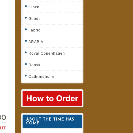
Clock
Goods
Fabric
ARABIA
Royal Copenhagen
Dansk
Cathrineholm
00
ABOUT THE TIME HAS
COME
OUT