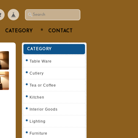
CATEGORY
CONTACT
CATEGORY
Table Ware
Cutlery
Tea or Coffee
Kitchen
Interior Goods
Lighting
Furniture