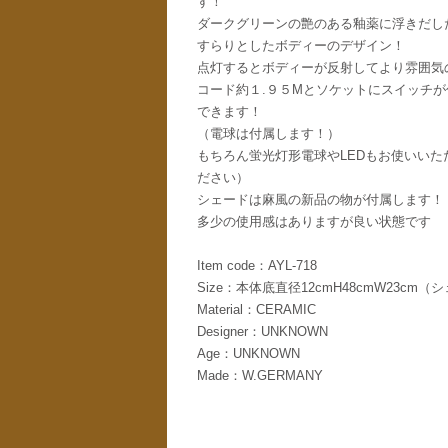
す！
ダークグリーンの艶のある釉薬に浮きだし
すらりとしたボディーのデザイン！
点灯するとボディーが反射してより雰囲気
コード約１.９５Mとソケットにスイッチ
できます！
（電球は付属します！）
もちろん蛍光灯形電球やLEDもお使いい
ださい）
シェードは麻風の新品の物が付属します！
多少の使用感はありますが良い状態です
Item code：AYL-718
Size：本体底直径12cmH48cmW23cm
Material：CERAMIC
Designer：UNKNOWN
Age：UNKNOWN
Made：W.GERMANY