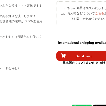
たような模様・・・素敵です！
こちらの商品は完売いたしま
た。再入荷などについて
こちら
のある灯りを演出します！
りお問い合わせください
が付き普通の電球が６０W迄使用
ただけます！（電球色をお使いく
International shipping availa
Sold out
日本国内にお住まいの方向け
（シェードを含む）