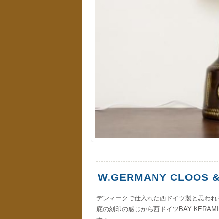
W.GERMANY CLOOS &
デンマークで仕入れた西ドイツ製と思われ
底の刻印の感じから西ドイツBAY KERA