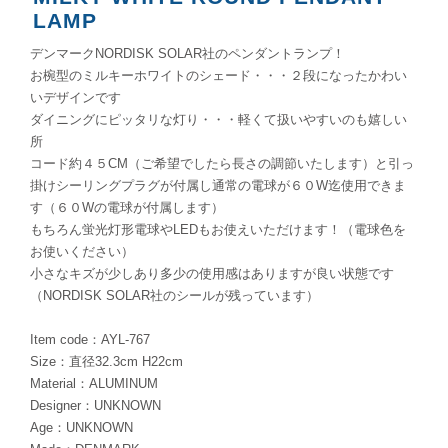
LAMP
デンマークNORDISK SOLAR社のペンダントランプ！
お椀型のミルキーホワイトのシェード・・・２段になったかわい
いデザインです
ダイニングにピッタリな灯り・・・軽くて扱いやすいのも嬉しい
所
コード約４５CM（ご希望でしたら長さの調節いたします）と引っ
掛けシーリングプラグが付属し通常の電球が６０W迄使用できま
す（６０Wの電球が付属します）
もちろん蛍光灯形電球やLEDもお使えいただけます！（電球色を
お使いください）
小さなキズが少しあり多少の使用感はありますが良い状態です
（NORDISK SOLAR社のシールが残っています）
Item code：AYL-767
Size：直径32.3cm H22cm
Material：ALUMINUM
Designer：UNKNOWN
Age：UNKNOWN