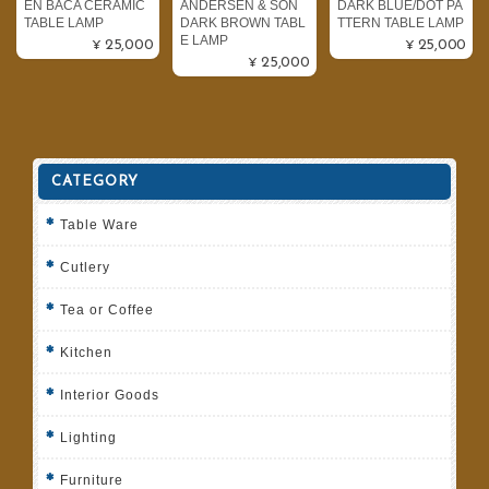
EN BACA CERAMIC
ANDERSEN & SON
DARK BLUE/DOT PA
TABLE LAMP
DARK BROWN TABL
TTERN TABLE LAMP
E LAMP
¥25,000
¥25,000
¥25,000
CATEGORY
Table Ware
Cutlery
Tea or Coffee
Kitchen
Interior Goods
Lighting
Furniture