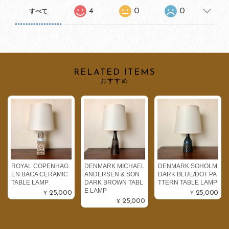
4
0
0
すべて
RELATED ITEMS
おすすめ
ROYAL COPENHAG
DENMARK MICHAEL
DENMARK SOHOLM
EN BACA CERAMIC
ANDERSEN & SON
DARK BLUE/DOT PA
TABLE LAMP
DARK BROWN TABL
TTERN TABLE LAMP
E LAMP
¥25,000
¥25,000
¥25,000