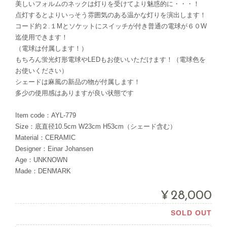
美しいフォルムのネックは灯りを受けてより魅惑的に・・・！
点灯するとよりいっそう雰囲気のある温かな灯りを演出します！
コード約２.１Mとソケットにスイッチが付き普通の電球が６０W
迄使用できます！
（電球は付属します！）
もちろん蛍光灯形電球やLEDもお使いいただけます！（電球色を
お使いください）
シェードは麻風の新品の物が付属します！
多少の使用感はありますが良い状態です
Item code：AYL-779
Size：底直径10.5cm W23cm H53cm（シェード含む）
Material：CERAMIC
Designer：Einar Johansen
Age：UNKNOWN
Made：DENMARK
¥28,000
SOLD OUT