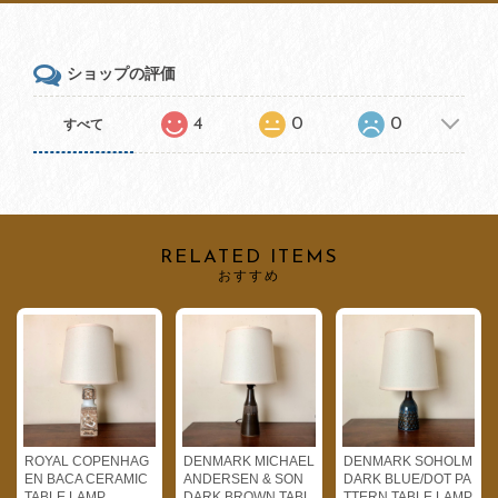
ショップの評価
4
0
0
すべて
RELATED ITEMS
おすすめ
ROYAL COPENHAG
DENMARK MICHAEL
DENMARK SOHOLM
EN BACA CERAMIC
ANDERSEN & SON
DARK BLUE/DOT PA
TABLE LAMP
DARK BROWN TABL
TTERN TABLE LAMP