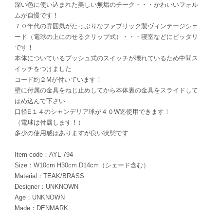
深い色に使い込まれた美しい無垢のチーク・・・かわいいフォル
ムが自慢です！
７０年代の雰囲気がたっぷりなファブリック製ヴィンテージシェ
ード（電球の上にのせるクリップ式）・・・寝室などにピッタリ
です！
本体についているプッシュ式のスイッチが壊れているため中間ス
イッチをつけました
コード約２Mが付いています！
壁に付属の金具をねじ止めしてから本体裏の金具をスライドして
はめ込んで下さい
口径E１４のシャンデリア球が４０W迄使用できます！
（電球は付属します！）
多少の使用感はありますが良い状態です
Item code：AYL-794
Size：W10cm H30cm D14cm（シェード含む）
Material：TEAK/BRASS
Designer：UNKNOWN
Age：UNKNOWN
Made：DENMARK