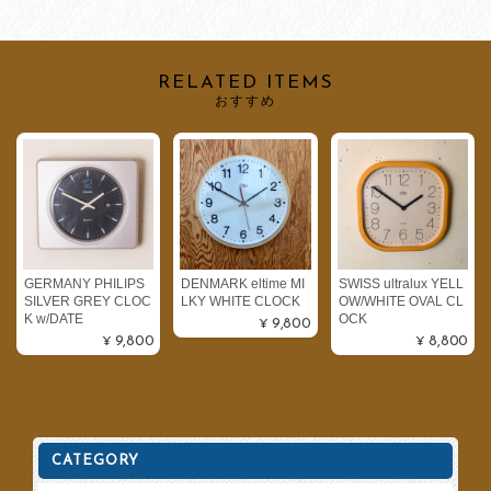
RELATED ITEMS
おすすめ
GERMANY PHILIPS
DENMARK eltime MI
SWISS ultralux YELL
SILVER GREY CLOC
LKY WHITE CLOCK
OW/WHITE OVAL CL
K w/DATE
OCK
¥9,800
¥9,800
¥8,800
CATEGORY