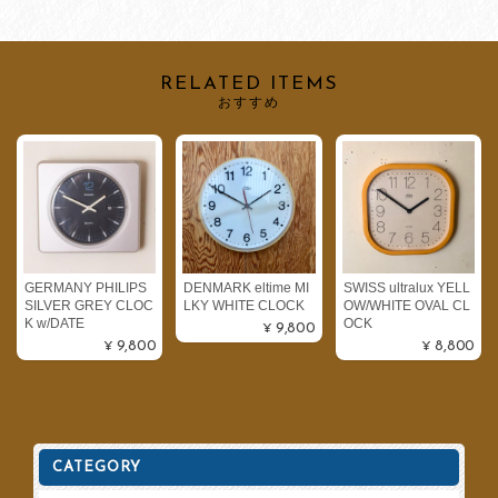
RELATED ITEMS
おすすめ
GERMANY PHILIPS
DENMARK eltime MI
SWISS ultralux YELL
SILVER GREY CLOC
LKY WHITE CLOCK
OW/WHITE OVAL CL
K w/DATE
OCK
¥9,800
¥9,800
¥8,800
CATEGORY