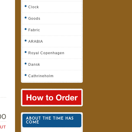
Clock
Goods
Fabric
ARABIA
Royal Copenhagen
Dansk
Cathrineholm
800
ABOUT THE TIME HAS
COME
OUT