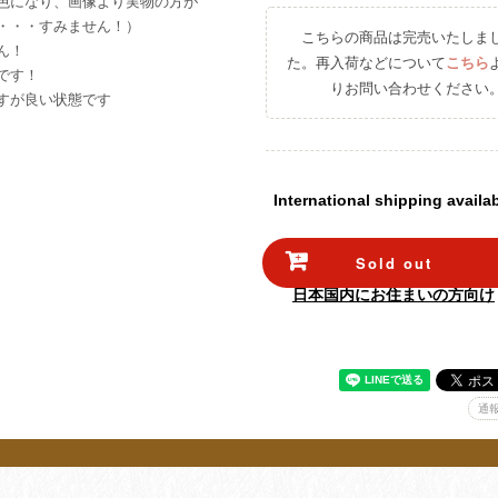
色になり、画像より実物の方が
・・・すみません！）
こちらの商品は完売いたしま
ん！
た。再入荷などについて
こちら
です！
りお問い合わせください
すが良い状態です
International shipping availa
Sold out
日本国内にお住まいの方向け
通