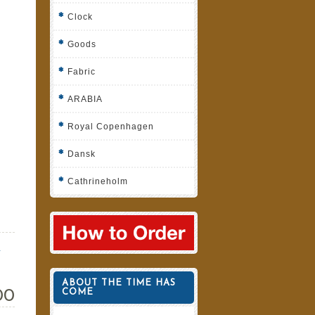
Clock
Goods
Fabric
ARABIA
Royal Copenhagen
Dansk
Cathrineholm
Y
ABOUT THE TIME HAS
00
COME