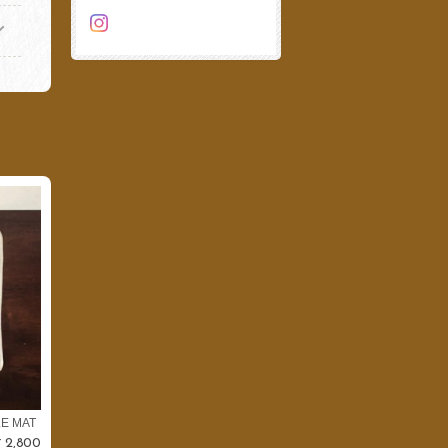
E MAT
¥2,800