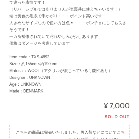
で違った表情です！
（リバーシブルではありませんが表裏共に使えちゃいます！）
端は黄色の毛糸で手かがり・・・ポイント高いです！
大きめなサイズなので使い方は色々・・・ポンチョにしても良さ
そうです！
一カ所補修されていて汚れやしみが少しあります
価格はダメージを考慮しています
Item code：TXS-4892
Size：約155cm×約190 cm
Material：WOOL（アクリルが混じっている可能性あり）
Designer：UNKNOWN
Age：UNKNOWN
Made：DENMARK
¥7,000
SOLD OUT
こちらの商品は完売いたしました。再入荷などについて
こち