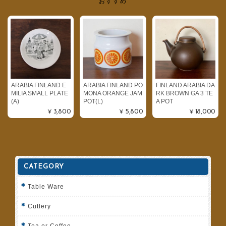
おすすめ
ARABIA FINLAND E
ARABIA FINLAND PO
FINLAND ARABIA DA
MILIA SMALL PLATE
MONA ORANGE JAM
RK BROWN GA 3 TE
(A)
POT(L)
A POT
¥3,800
¥5,800
¥18,000
CATEGORY
Table Ware
Cutlery
Tea or Coffee