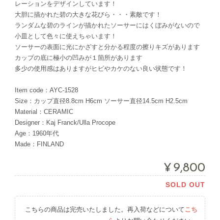
レーションをデザインしています！
大胆に描かれた碧の大きな花びら・・・素敵です！
ランダムな碧のラインが描かれたソーサーにはくぼみがないので
小皿として色々に使えちゃいます！
ソーサーの表面に光にかざすと分かる程度の擦りキズがあります
カップの底に極小の凹みが１箇所があります
多少の使用感はありますがヒビやカケのない良い状態です！
Item code：AYC-1528
Size：カップ直径8.8cm H6cm ソーサー直径14.5cm H2.5cm
Material：CERAMIC
Designer：Kaj Franck/Ulla Procope
Age：1960年代
Made：FINLAND
¥9,800
SOLD OUT
こちらの商品は完売いたしました。再入荷などについて
こち