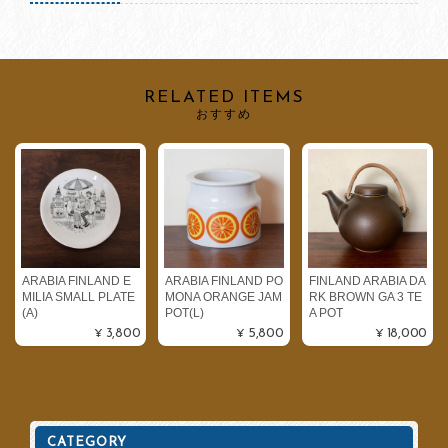
RELATED ITEMS
おすすめ
ARABIA FINLAND E
ARABIA FINLAND PO
FINLAND ARABIA DA
MILIA SMALL PLATE
MONA ORANGE JAM
RK BROWN GA 3 TE
(A)
POT(L)
A POT
¥3,800
¥5,800
¥18,000
CATEGORY