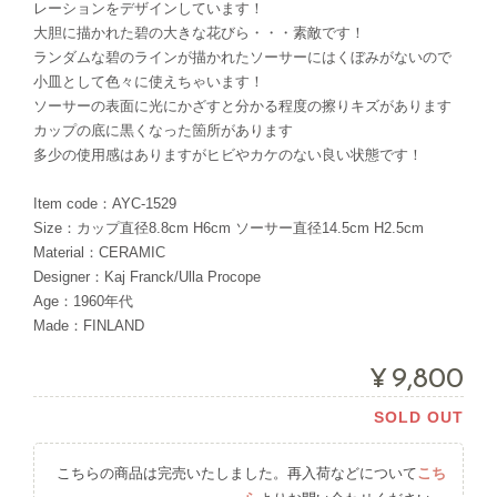
レーションをデザインしています！
大胆に描かれた碧の大きな花びら・・・素敵です！
ランダムな碧のラインが描かれたソーサーにはくぼみがないので
小皿として色々に使えちゃいます！
ソーサーの表面に光にかざすと分かる程度の擦りキズがあります
カップの底に黒くなった箇所があります
多少の使用感はありますがヒビやカケのない良い状態です！
Item code：AYC-1529
Size：カップ直径8.8cm H6cm ソーサー直径14.5cm H2.5cm
Material：CERAMIC
Designer：Kaj Franck/Ulla Procope
Age：1960年代
Made：FINLAND
¥9,800
SOLD OUT
こちらの商品は完売いたしました。再入荷などについて
こち