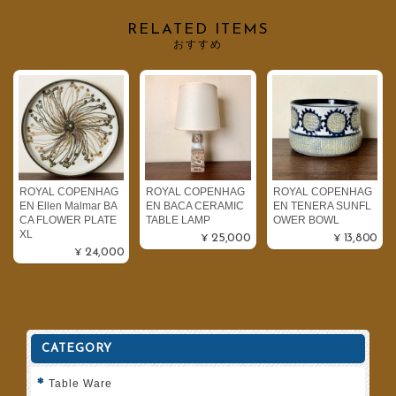
RELATED ITEMS
おすすめ
ROYAL COPENHAG
ROYAL COPENHAG
ROYAL COPENHAG
EN Ellen Malmar BA
EN BACA CERAMIC
EN TENERA SUNFL
CA FLOWER PLATE
TABLE LAMP
OWER BOWL
XL
¥25,000
¥13,800
¥24,000
CATEGORY
Table Ware