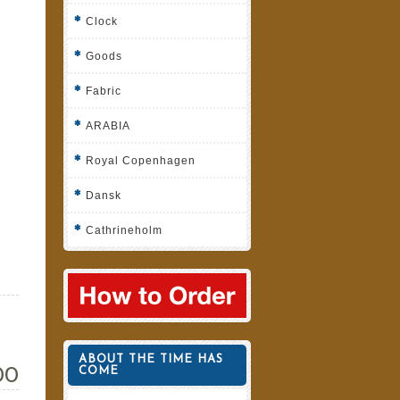
Clock
Goods
Fabric
ARABIA
Royal Copenhagen
Dansk
Cathrineholm
ABOUT THE TIME HAS
800
COME