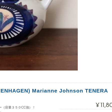
ENHAGEN) Marianne Johnson TENERA
¥11,
チャー（容量３５０CC強）！