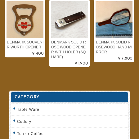
DENMARK SOUVENI
DENMARK SOLID R
DENMARK SOLID R
R WURTH OPENER
OSE WOOD OPENE
OSEWOOD HAND MI
R WITH HOLER (SQ
RROR
¥400
UARE)
¥7,800
¥1,900
CATEGORY
Table Ware
Cutlery
Tea or Coffee