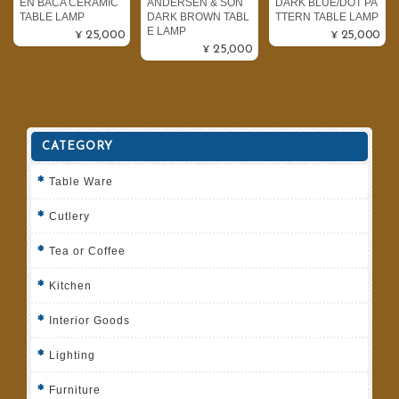
EN BACA CERAMIC
ANDERSEN & SON
DARK BLUE/DOT PA
TABLE LAMP
DARK BROWN TABL
TTERN TABLE LAMP
E LAMP
¥25,000
¥25,000
¥25,000
CATEGORY
Table Ware
Cutlery
Tea or Coffee
Kitchen
Interior Goods
Lighting
Furniture