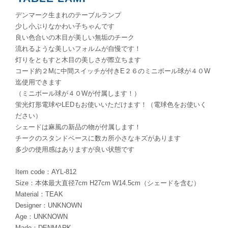
デンマーク生まれのテーブルランプ
少し小ぶりなかわい子ちゃんです
良い色合いの木目が美しい無垢のチーク
流れるような美しいフォルムが自慢です！
灯りをともすと木目の美しさが際立ちます
コード約２Mに中間スイッチが付きE２６のミニボール球が４０W
迄使用できます
（ミニボール球が４０Wが付属します！）
蛍光灯形電球やLEDもお使いいただけます！（電球色をお使いく
ださい）
シェードは麻風の新品の物が付属します！
チークのスタンドベースに数カ所小さなキズがあります
多少の使用感はありますが良い状態です
Item code：AYL-812
Size：本体最大直径7cm H27cm W14.5cm（シェードを含む）
Material：TEAK
Designer：UNKNOWN
Age：UNKNOWN
Made：DENMARK