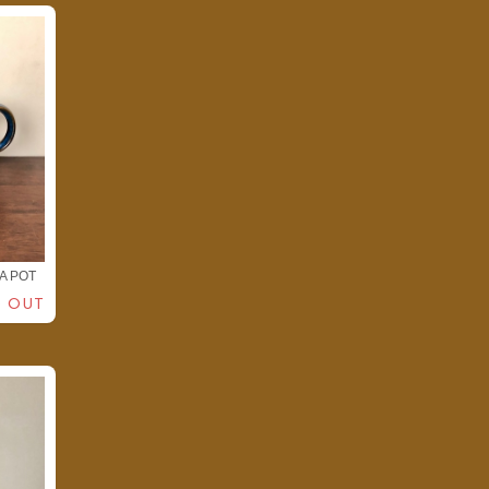
A POT
 OUT