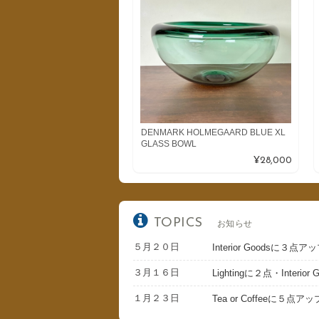
DENMARK HOLMEGAARD BLUE XL
GLASS BOWL
¥28,000
TOPICS
お知らせ
５月２０日
Interior Goodsに３点
３月１６日
Lightingに２点・Inter
１月２３日
Tea or Coffeeに５点