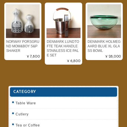
NORWAY PORSGRU
DENMARK LUNDTO
DENMARK HOLMEG
ND MOM&BOY S&P
FTE TEAK HANDLE
AARD BLUE XL GLA
SHAKER
STAINLESS ICE PAL
SS BOWL
E SET
¥7,800
¥28,000
¥6,800
CATEGORY
Table Ware
Cutlery
Tea or Coffee