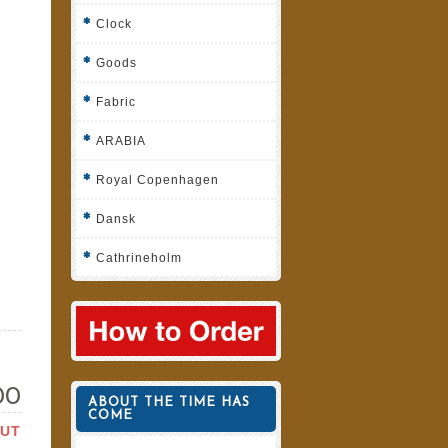
Clock
Goods
Fabric
ARABIA
Royal Copenhagen
Dansk
Cathrineholm
800
ABOUT THE TIME HAS
COME
OUT