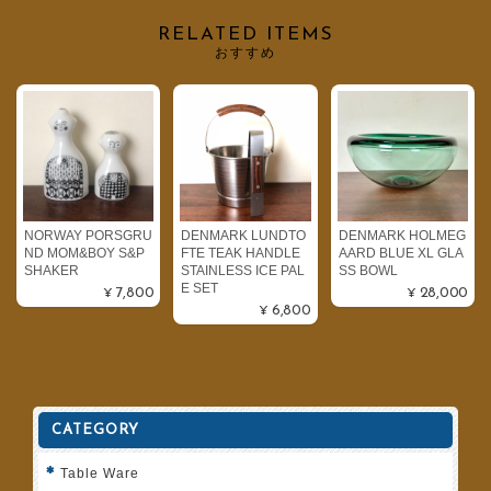
RELATED ITEMS
おすすめ
NORWAY PORSGRU
DENMARK LUNDTO
DENMARK HOLMEG
ND MOM&BOY S&P
FTE TEAK HANDLE
AARD BLUE XL GLA
SHAKER
STAINLESS ICE PAL
SS BOWL
E SET
¥7,800
¥28,000
¥6,800
CATEGORY
Table Ware